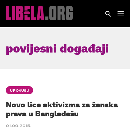
Skip
to
content
povijesni događaji
U FOKUSU
Novo lice aktivizma za ženska
prava u Bangladešu
01.09.2015.