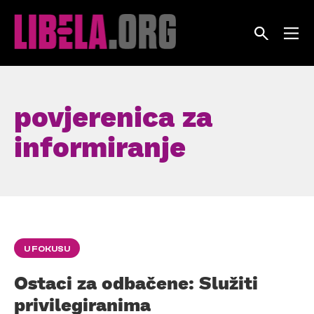
Skip
to
content
povjerenica za
informiranje
U FOKUSU
Ostaci za odbačene: Služiti
privilegiranima