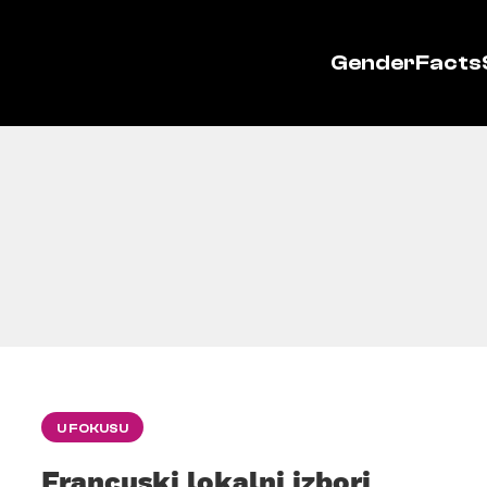
GenderFacts
U FOKUSU
Francuski lokalni izbori