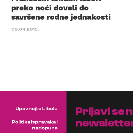
preko noći doveli do
savršene rodne jednakosti
09.04.2015.
Prijavi se 
Upoznajte Libelu
newslette
Politika ispravaka i
nadopuna