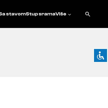
Sa stavom
Stup srama
Više