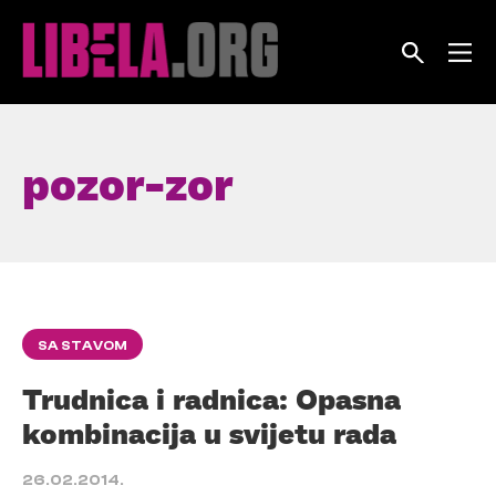
Skip
to
content
pozor-zor
SA STAVOM
Trudnica i radnica: Opasna
kombinacija u svijetu rada
26.02.2014.