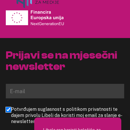
Prijavi se na mjesečni
newsletter
Potvrđujem suglasnost s politikom privatnosti te
dajem privolu Libeli da koristi moj email za slanje e-
newslettera
Libela.org koristi kolačiće za