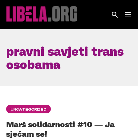
Skip
to
content
pravni savjeti trans
osobama
UNCATEGORIZED
Marš solidarnosti #10 ― Ja
sjećam se!