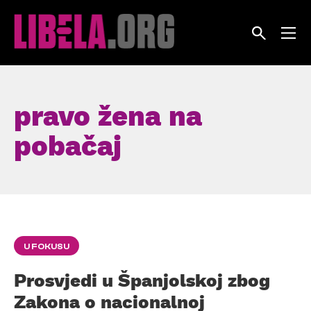
Skip
to
content
pravo žena na
pobačaj
U FOKUSU
Prosvjedi u Španjolskoj zbog
Zakona o nacionalnoj