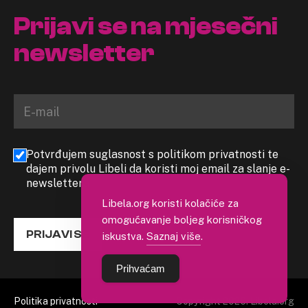
Prijavi se na mjesečni
newsletter
Potvrđujem suglasnost s politikom privatnosti te
dajem privolu Libeli da koristi moj email za slanje e-
newslettera
Libela.org koristi kolačiće za
omogućavanje boljeg korisničkog
PRIJAVI SE
iskustva.
Saznaj više
.
Prihvaćam
Politika privatnosti
Copyright 2026. Libela.org