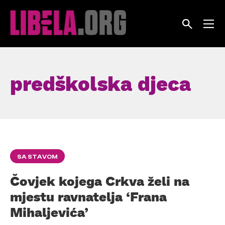
Skip
to
content
predškolska djeca
SA STAVOM
Čovjek kojega Crkva želi na
mjestu ravnatelja ‘Frana
Mihaljevića’