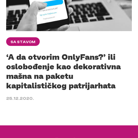
SA STAVOM
‘A da otvorim OnlyFans?’ ili
oslobođenje kao dekorativna
mašna na paketu
kapitalističkog patrijarhata
25.12.2020.