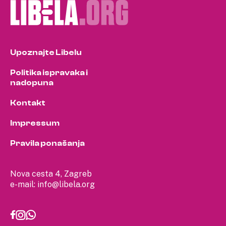
Upoznajte Libelu
Politika ispravaka i
nadopuna
Kontakt
Impressum
Pravila ponašanja
Nova cesta 4, Zagreb
e-mail:
info@libela.org