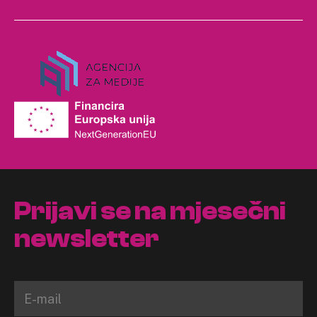
Prijavi se na mjesečni
newsletter