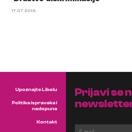
17.07.2013.
Prijavi se 
Upoznajte Libelu
newslette
Politika ispravaka i
nadopuna
Kontakt