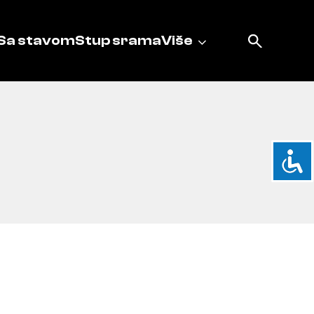
Sa stavom
Stup srama
Više