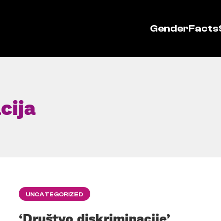
GenderFacts
cija
UNCATEGORIZED
‘Društvo diskriminacije’