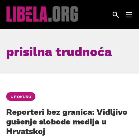
Skip
to
content
prisilna trudnoća
U FOKUSU
Reporteri bez granica: Vidljivo
gušenje slobode medija u
Hrvatskoj