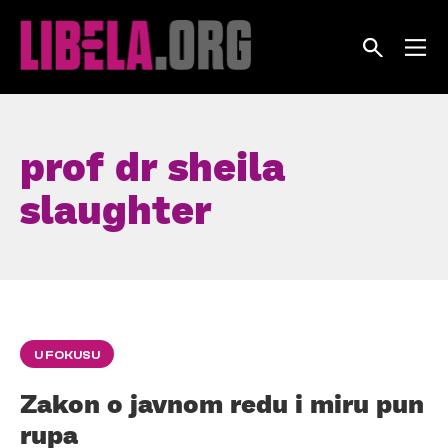
Skip
to
content
prof dr sheila
slaughter
U FOKUSU
Zakon o javnom redu i miru pun
rupa