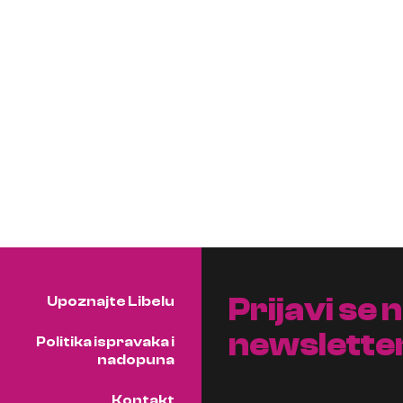
Prijavi se 
Upoznajte Libelu
newslette
Politika ispravaka i
nadopuna
Kontakt