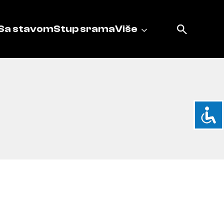
Sa stavom
Stup srama
Više