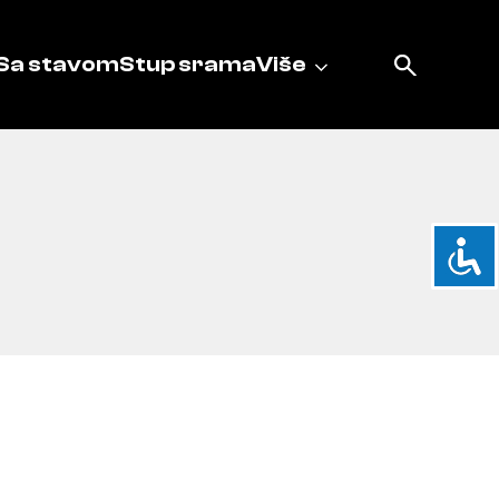
Sa stavom
Stup srama
Više