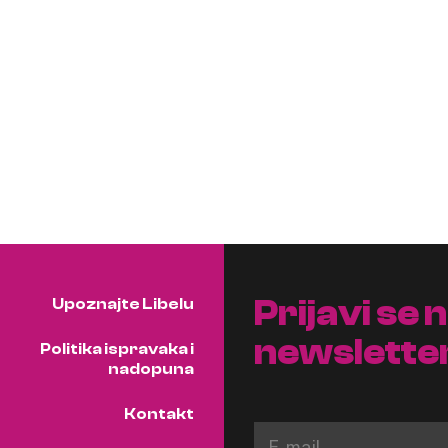
Prijavi se 
Upoznajte Libelu
newslette
Politika ispravaka i
nadopuna
Kontakt