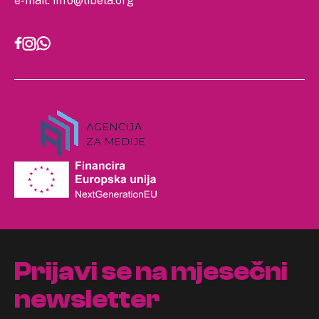
e-mail:
info@libela.org
Prijavi se na mjesečni
newsletter