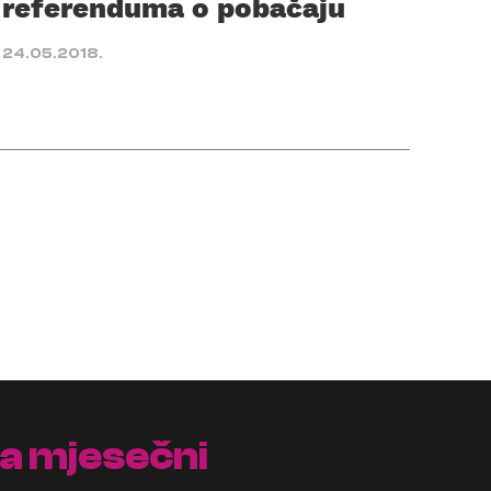
referenduma o pobačaju
24.05.2018.
na mjesečni