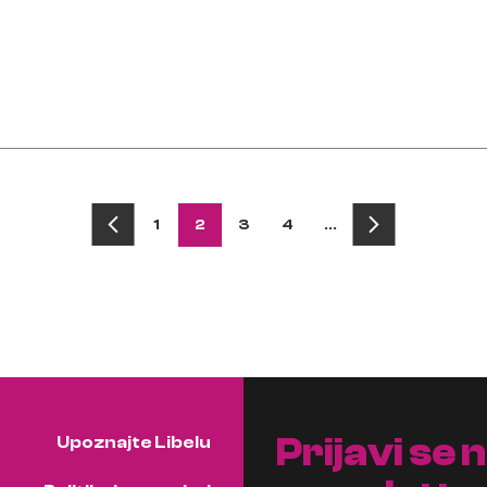
1
2
3
4
…
Prijavi se 
Upoznajte Libelu