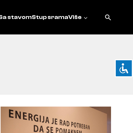
Sa stavom
Stup srama
Više