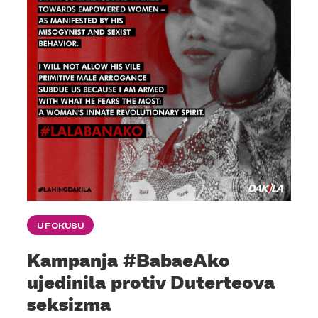
U FOKUSU
Kampanja #BabaeAko
ujedinila protiv Duterteova
seksizma