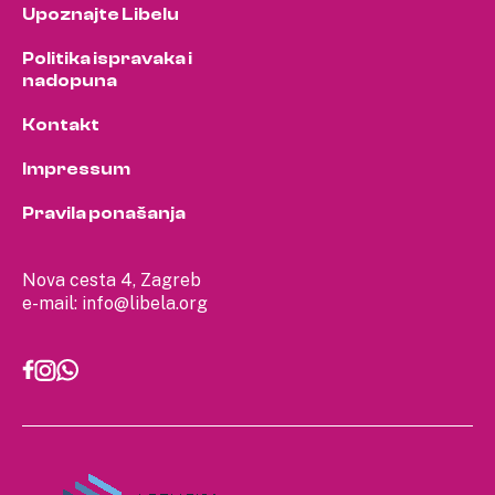
Upoznajte Libelu
Politika ispravaka i
nadopuna
Kontakt
Impressum
Pravila ponašanja
Nova cesta 4, Zagreb
e-mail:
info@libela.org