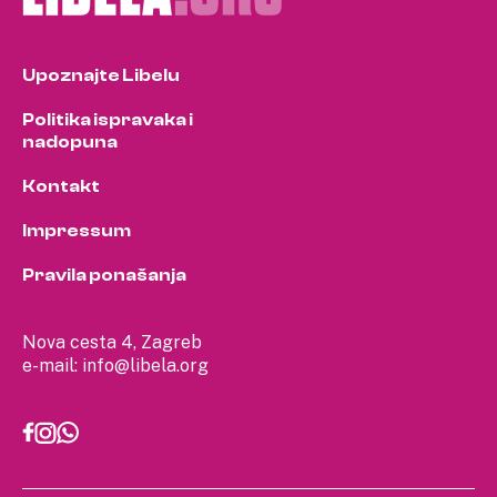
Upoznajte Libelu
Politika ispravaka i
nadopuna
Kontakt
Impressum
Pravila ponašanja
Nova cesta 4, Zagreb
e-mail:
info@libela.org