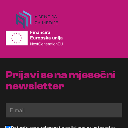
Prijavi se na mjesečni
newsletter