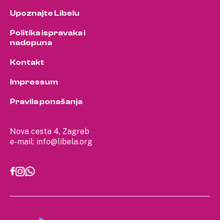
Upoznajte Libelu
Politika ispravaka i
nadopuna
Kontakt
Impressum
Pravila ponašanja
Nova cesta 4, Zagreb
e-mail:
info@libela.org