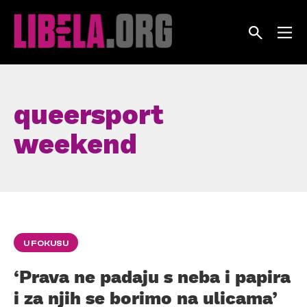
Skip
to
content
queersport
weekend
U FOKUSU
‘Prava ne padaju s neba i papira
i za njih se borimo na ulicama’