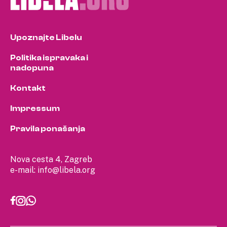
Upoznajte Libelu
Politika ispravaka i
nadopuna
Kontakt
Impressum
Pravila ponašanja
Nova cesta 4, Zagreb
e-mail:
info@libela.org