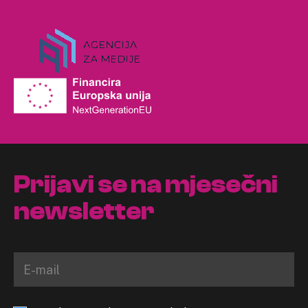
Prijavi se na mjesečni
newsletter