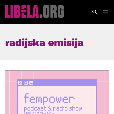
Skip
to
content
radijska emisija