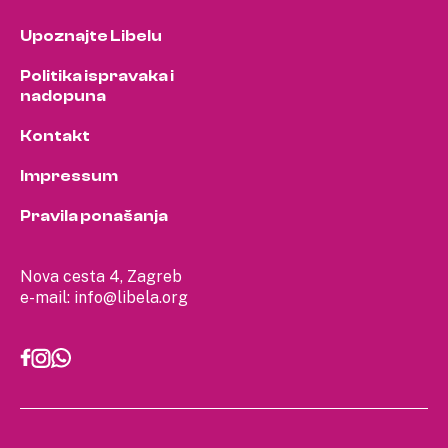
Upoznajte Libelu
Politika ispravaka i
nadopuna
Kontakt
Impressum
Pravila ponašanja
Nova cesta 4, Zagreb
e-mail:
info@libela.org