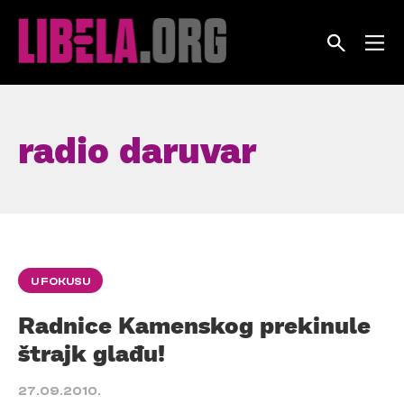
Skip
to
content
radio daruvar
U FOKUSU
Radnice Kamenskog prekinule
štrajk glađu!
27.09.2010.