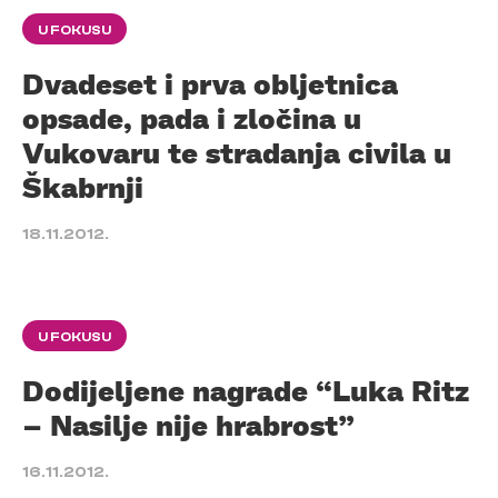
U FOKUSU
Dvadeset i prva obljetnica
opsade, pada i zločina u
Vukovaru te stradanja civila u
Škabrnji
18.11.2012.
U FOKUSU
Dodijeljene nagrade “Luka Ritz
– Nasilje nije hrabrost”
16.11.2012.