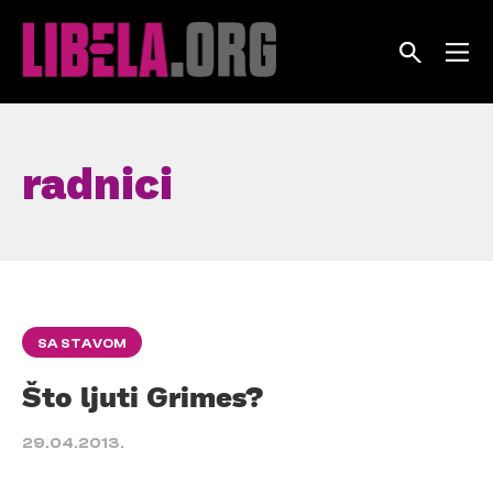
Skip
to
content
radnici
SA STAVOM
Što ljuti Grimes?
29.04.2013.