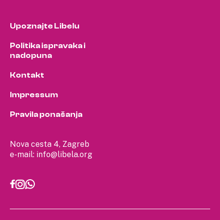
Upoznajte Libelu
Politika ispravaka i
nadopuna
Kontakt
Impressum
Pravila ponašanja
Nova cesta 4, Zagreb
e-mail:
info@libela.org