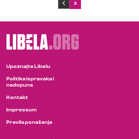
Posts
2
pagination
Upoznajte Libelu
Politika ispravaka i
nadopuna
Kontakt
Impressum
Pravila ponašanja