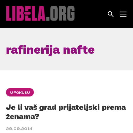
Skip
to
content
rafinerija nafte
U FOKUSU
Je li vaš grad prijateljski prema
ženama?
29.09.2014.