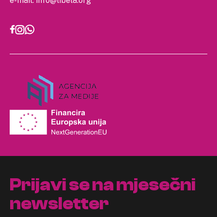
e-mail:
info@libela.org
Prijavi se na mjesečni
newsletter