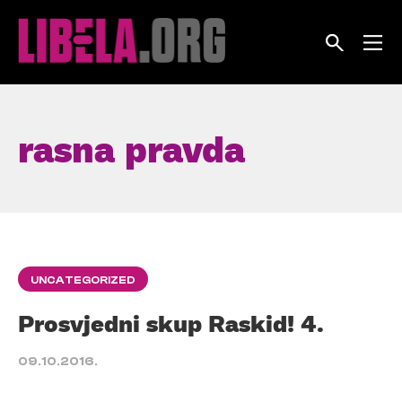
Skip
to
content
rasna pravda
UNCATEGORIZED
Prosvjedni skup Raskid! 4.
09.10.2016.