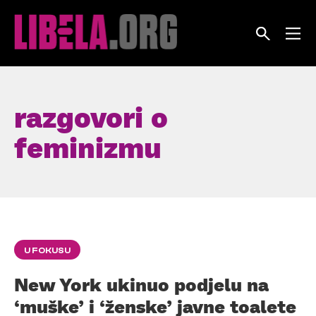
Skip
to
content
razgovori o
feminizmu
U FOKUSU
New York ukinuo podjelu na
‘muške’ i ‘ženske’ javne toalete