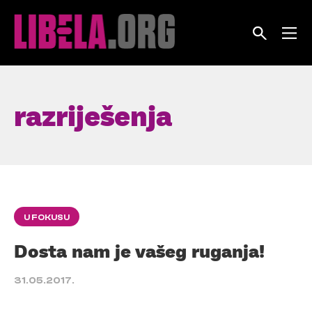
Skip
to
content
razriješenja
U FOKUSU
Dosta nam je vašeg ruganja!
31.05.2017.