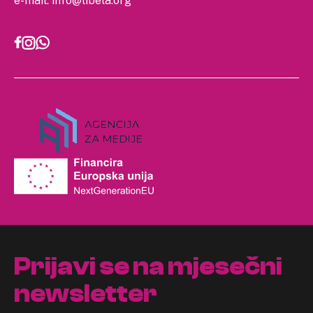
e-mail:
info@libela.org
Prijavi se na mjesečni
newsletter