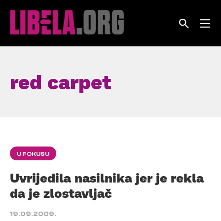
Skip
to
content
red carpet
U FOKUSU
Uvrijedila nasilnika jer je rekla
da je zlostavljač
19.09.2009.