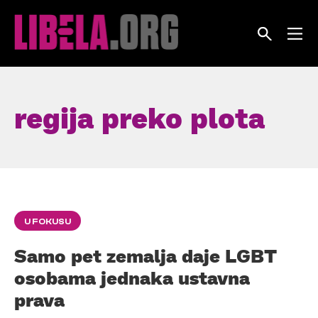
Skip
to
content
regija preko plota
U FOKUSU
Samo pet zemalja daje LGBT
osobama jednaka ustavna
prava