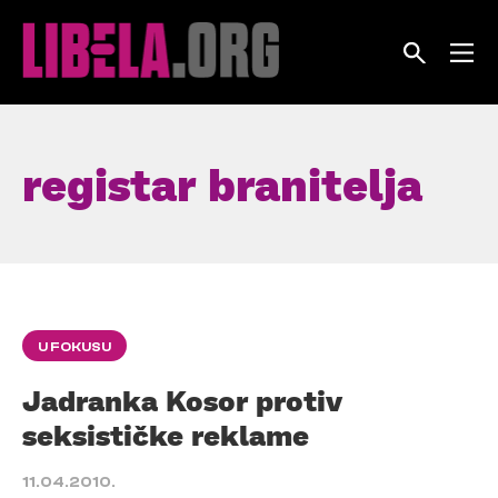
Skip
to
content
registar branitelja
U FOKUSU
Jadranka Kosor protiv
seksističke reklame
11.04.2010.