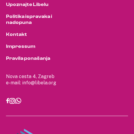
Upoznajte Libelu
Politika ispravaka i
nadopuna
Kontakt
Impressum
Pravila ponašanja
Nova cesta 4, Zagreb
e-mail:
info@libela.org