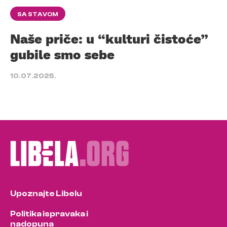
SA STAVOM
Naše priče: u “kulturi čistoće”
gubile smo sebe
10.07.2025.
Upoznajte Libelu
Politika ispravaka i
nadopuna