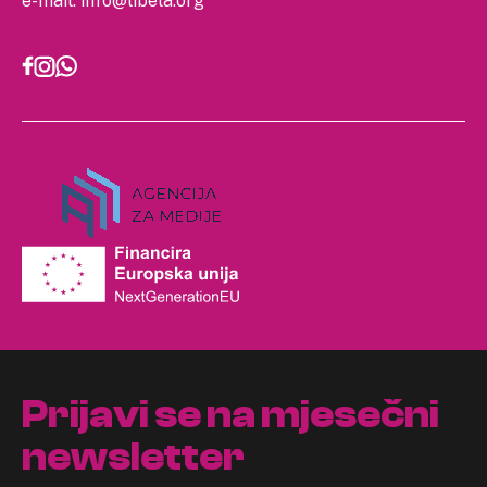
e-mail:
info@libela.org
Prijavi se na mjesečni
newsletter