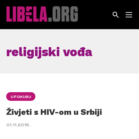
Skip
to
content
religijski vođa
U FOKUSU
Živjeti s HIV-om u Srbiji
01.11.2015.