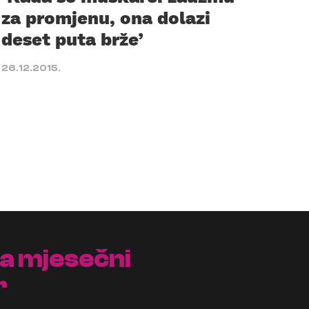
za promjenu, ona dolazi
deset puta brže’
26.12.2015.
na mjesečni
r