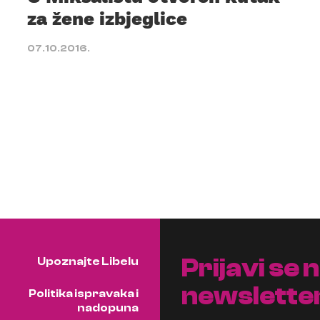
za žene izbjeglice
07.10.2016.
Prijavi se 
Upoznajte Libelu
newslette
Politika ispravaka i
nadopuna