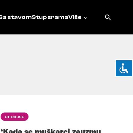
Sa stavom
Stup srama
Više
U FOKUSU
‘Kada se muškarci zauzmu