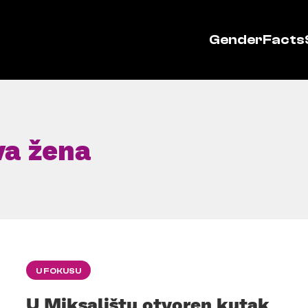
GenderFacts
va žena
U FOKUSU
U Miksalištu otvoren kutak