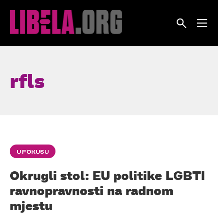
Skip
to
content
rfls
U FOKUSU
Okrugli stol: EU politike LGBTI
ravnopravnosti na radnom
mjestu