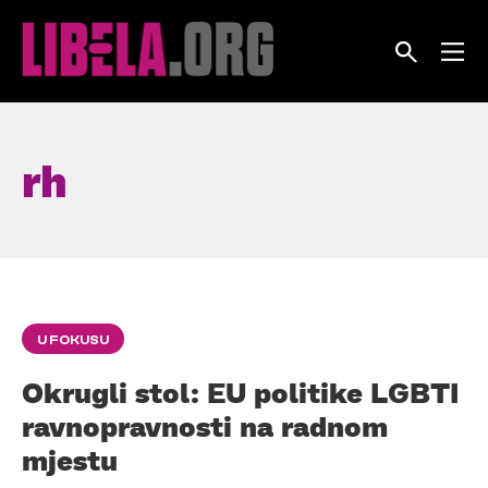
Skip
to
content
rh
U FOKUSU
Okrugli stol: EU politike LGBTI
ravnopravnosti na radnom
mjestu