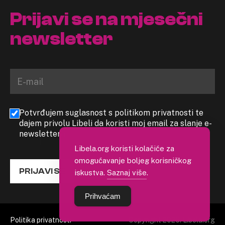
Prijavi se na mjesečni
newsletter
Potvrđujem suglasnost s politikom privatnosti te
dajem privolu Libeli da koristi moj email za slanje e-
newslettera
Libela.org koristi kolačiće za
omogućavanje boljeg korisničkog
PRIJAVI SE
iskustva.
Saznaj više
.
Prihvaćam
Politika privatnosti
Copyright 2026. Libela.org