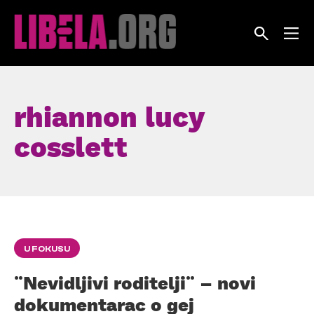
Skip
to
content
rhiannon lucy
cosslett
U FOKUSU
¨Nevidljivi roditelji¨ – novi
dokumentarac o gej