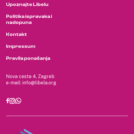
Upoznajte Libelu
Politika ispravaka i
nadopuna
Kontakt
Impressum
Pravila ponašanja
Nova cesta 4, Zagreb
e-mail:
info@libela.org