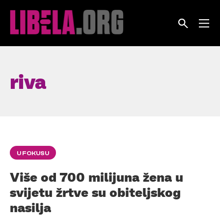
Skip
to
content
riva
U FOKUSU
Više od 700 milijuna žena u
svijetu žrtve su obiteljskog
nasilja