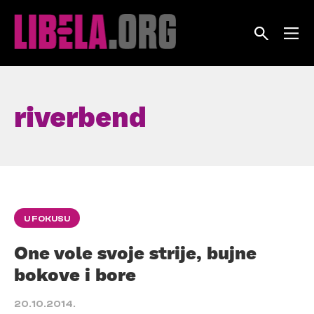
Skip
to
content
riverbend
U FOKUSU
One vole svoje strije, bujne
bokove i bore
20.10.2014.