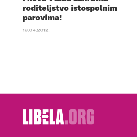
roditeljstvo istospolnim
parovima!
19.04.2012.