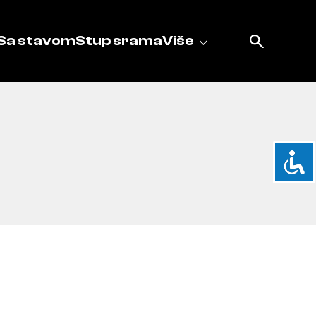
Sa stavom
Stup srama
Više