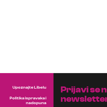
Prijavi se 
Upoznajte Libelu
newslette
Politika ispravaka i
nadopuna