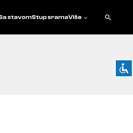
Sa stavom
Stup srama
Više