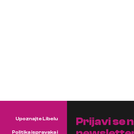
Prijavi se 
Upoznajte Libelu
newslette
Politika ispravaka i