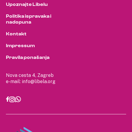
Upoznajte Libelu
Politika ispravaka i
nadopuna
Kontakt
Impressum
Pravila ponašanja
Nova cesta 4, Zagreb
e-mail:
info@libela.org