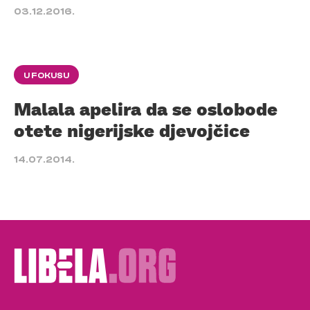
03.12.2016.
U FOKUSU
Malala apelira da se oslobode
otete nigerijske djevojčice
14.07.2014.