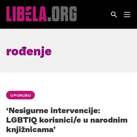
Skip
to
content
rođenje
U FOKUSU
‘Nesigurne intervencije:
LGBTIQ korisnici/e u narodnim
knjižnicama’