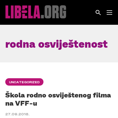
Skip
to
content
rodna osviještenost
UNCATEGORIZED
Škola rodno osviještenog filma
na VFF-u
27.09.2016.