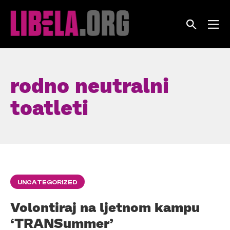
Skip
to
content
rodno neutralni
toatleti
UNCATEGORIZED
Volontiraj na ljetnom kampu
‘TRANSummer’