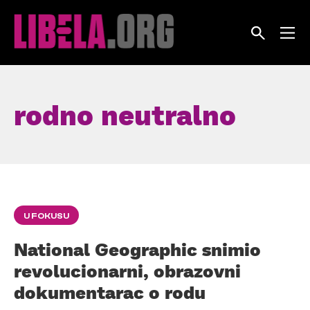
Skip
to
content
rodno neutralno
U FOKUSU
National Geographic snimio
revolucionarni, obrazovni
dokumentarac o rodu