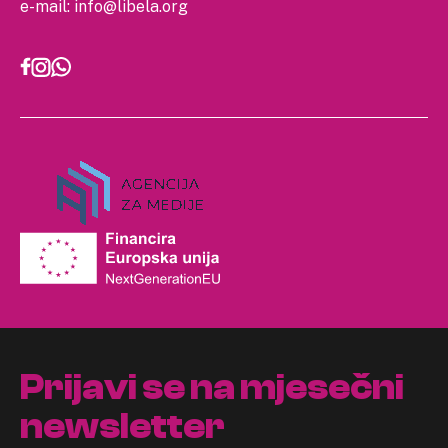
e-mail:
info@libela.org
Prijavi se na mjesečni
newsletter