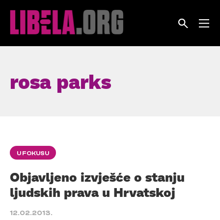
Skip
to
content
rosa parks
U FOKUSU
Objavljeno izvješće o stanju
ljudskih prava u Hrvatskoj
12.02.2013.