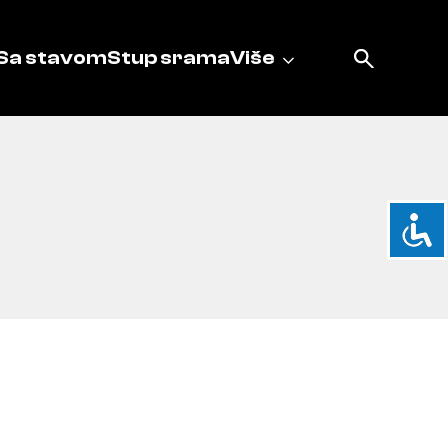
Sa stavom
Stup srama
Više