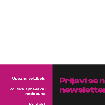
Prijavi se 
Upoznajte Libelu
newslette
Politika ispravaka i
nadopuna
Kontakt