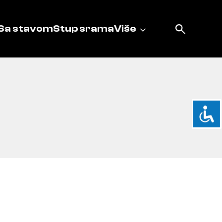
Sa stavom
Stup srama
Više