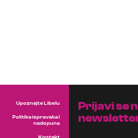
Prijavi se 
Upoznajte Libelu
newslette
Politika ispravaka i
nadopuna
Kontakt