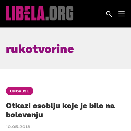
Skip
to
content
rukotvorine
U FOKUSU
Otkazi osoblju koje je bilo na
bolovanju
10.05.2013.