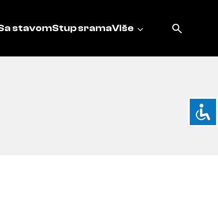
Sa stavom
Stup srama
Više