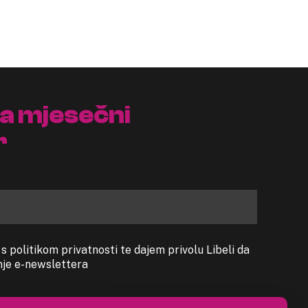
na mjesečni
r
 politikom privatnosti te dajem privolu Libeli da
anje e-newslettera