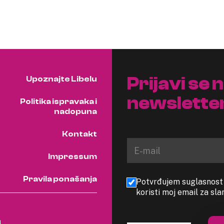
Prijavi se 
Upoznajte Libelu
newslette
Politika ispravaka i
nadopuna
Kontakt
Impressum
Pravila ponašanja
Potvrđujem suglasnost s
koristi moj email za sl