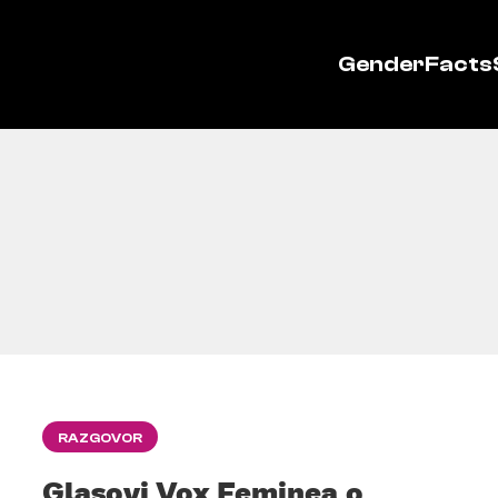
GenderFacts
RAZGOVOR
Glasovi Vox Feminea o